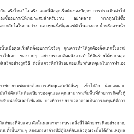
กัน จริงไหม? ไม่จริง และนี่คือจุดเริ่มต้นของปัญหา การประเมินค่าใช้
เมื่อต้องซื้ออุปกรณ์ที่เหมาะสมสำหรับงาน อย่าพลาด หากคุณไม่ซื้อ
ณจะกลับใจในยามว่าง และทุกครั้งที่คุณแช่ตัวในอ่างอาบน้ำหรืออาบน้ำ
ั้นเมื่อคุณเริ่มติดตั้งอุปกรณ์จริงๆ คุณควรทำให้ถูกต้องตั้งแต่ครั้งแรก!
ดียวไปเลย ของง่ายๆ อย่างกระจกติดผนังอาจทำให้ฝันร้ายได้หากหลุด
ไม่เสร็จอย่างถูกวิธี ดังนั้นควรคิดให้รอบคอบเกี่ยวกับเหตุผลในการทำเอง
ย่าพยายามชดเชยด้วยการเพิ่มคุณสมบัติอื่นๆ เข้าไปอีก น้อยแต่มาก
นไม่ดีแน่ในห้องเปียกของคุณเอง คุณสามารถเพิ่มพื้นที่ด้วยการติดตั้งตู้
ยสำหรับเฟอร์นิเจอร์เพิ่มเติม บางทีการขยายเวลาอาจเป็นการลงทุนที่ดีกว่า
ม้แต่ของที่คับแคบ ดังนั้นคุณสามารถบรรลุสิ่งนี้ได้ด้วยการคิดอย่างชาญ
ั้งพื้นสวยๆ ลองมองหาอ่างที่มีตู้บิลท์อินแล้วคุณจะยิ้มได้ด้วยเหตุผล