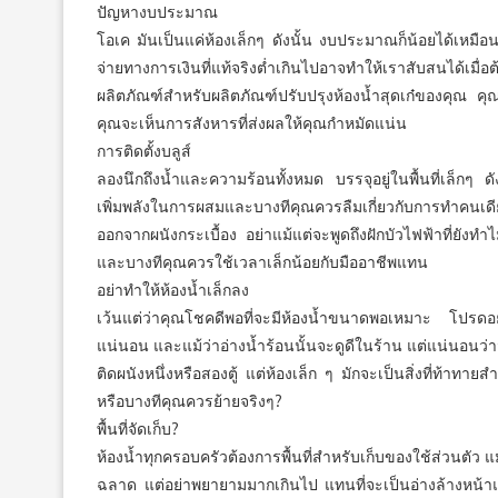
ปัญหางบประมาณ
โอเค มันเป็นแค่ห้องเล็กๆ ดังนั้น งบประมาณก็น้อยได้เหมือน
จ่ายทางการเงินที่แท้จริงต่ำเกินไปอาจทำให้เราสับสนได้
ผลิตภัณฑ์สำหรับผลิตภัณฑ์ปรับปรุงห้องน้ำสุดเก๋ของคุณ คุ
คุณจะเห็นการสังหารที่ส่งผลให้คุณกำหมัดแน่น
การติดตั้งบลูส์
ลองนึกถึงน้ำและความร้อนทั้งหมด บรรจุอยู่ในพื้นที่เล็กๆ ดังน
เพิ่มพลังในการผสมและบางทีคุณควรลืมเกี่ยวกับการทำคนเ
ออกจากผนังกระเบื้อง อย่าแม้แต่จะพูดถึงฝักบัวไฟฟ้าที่ยังทำ
และบางทีคุณควรใช้เวลาเล็กน้อยกับมืออาชีพแทน
อย่าทำให้ห้องน้ำเล็กลง
เว้นแต่ว่าคุณโชคดีพอที่จะมีห้องน้ำขนาดพอเหมาะ โปรดอ
แน่นอน และแม้ว่าอ่างน้ำร้อนนั้นจะดูดีในร้าน แต่แน่นอนว่ามั
ติดผนังหนึ่งหรือสองตู้ แต่ห้องเล็ก ๆ มักจะเป็นสิ่งที่ท้าทา
หรือบางทีคุณควรย้ายจริงๆ?
พื้นที่จัดเก็บ?
ห้องน้ำทุกครอบครัวต้องการพื้นที่สำหรับเก็บของใช้ส่วนตัว แ
ฉลาด แต่อย่าพยายามมากเกินไป แทนที่จะเป็นอ่างล้างหน้าแบบต