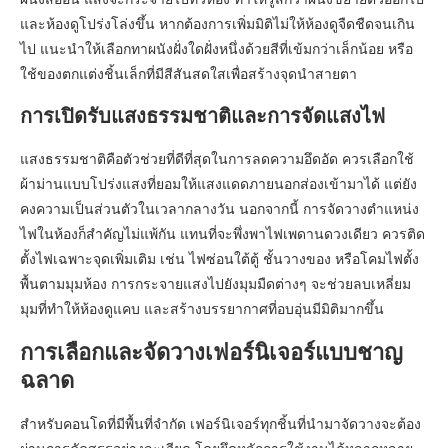
และห้องดูโปร่งโล่งขึ้น หากต้องการเพิ่มมิติไม่ให้ห้องดูจืดชืดจนเกิน
ไป แนะนำให้เลือกทาผนังฝั่งใดฝั่งหนึ่งด้วยสีที่เข้มกว่าเล็กน้อย หรือ
ใช้ของตกแต่งชิ้นเล็กที่มีสีสันสดใสเพื่อสร้างจุดนำสายตา
การเปิดรับแสงธรรมชาติและการจัดแสงไฟ
แสงธรรมชาติคือตัวช่วยที่ดีที่สุดในการลดความอึดอัด ควรเลือกใช้
ผ้าม่านแบบโปร่งแสงที่ยอมให้แสงแดดภายนอกส่องเข้ามาได้ แต่ยัง
คงความเป็นส่วนตัวในเวลากลางวัน นอกจากนี้ การจัดวางตำแหน่ง
ไฟในห้องก็สำคัญไม่แพ้กัน แทนที่จะพึ่งพาไฟเพดานดวงเดียว ควรติด
ตั้งไฟเฉพาะจุดเพิ่มเติม เช่น ไฟซ่อนใต้ตู้ ชั้นวางของ หรือโคมไฟตั้ง
พื้นตามมุมห้อง การกระจายแสงไปยังมุมมืดต่างๆ จะช่วยลบเหลี่ยม
มุมที่ทำให้ห้องดูแคบ และสร้างบรรยากาศที่อบอุ่นมีมิติมากขึ้น
การเลือกและจัดวางเฟอร์นิเจอร์แบบชาญ
ฉลาด
สำหรับคอนโดที่มีพื้นที่จำกัด เฟอร์นิเจอร์ทุกชิ้นที่นำมาจัดวางจะต้อง