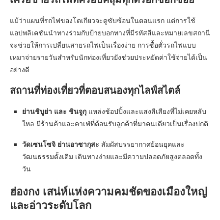
แม้ว่าแผนที่รถไฟของโตเกียวจะดูซับซ้อนในตอนแรก แต่การใช้
แอปพลิเคชันนำทางร่วมกับป้ายบอกทางที่มีรหัสสีและหมายเลขสถานี
จะช่วยให้การเปลี่ยนสายรถไฟเป็นเรื่องง่าย การซื้อตั๋วรถไฟแบบ
เหมาจ่ายรายวันสำหรับนักท่องเที่ยวยังช่วยประหยัดค่าใช้จ่ายได้เป็น
อย่างดี
สถานที่ท่องเที่ยวที่ตอบสนองทุกไลฟ์สไตล์
ย่านชิบูย่า และ ชินจูกุ
แหล่งช้อปปิ้งและแสงสีเสียงที่ไม่เคยหลับ
ใหล มีร้านค้าและคาเฟ่ที่ต้อนรับลูกค้าที่มาคนเดียวเป็นเรื่องปกติ
วัดเซนโซจิ ย่านอาซากุสะ
สัมผัสบรรยากาศย้อนยุคและ
วัฒนธรรมดั้งเดิม เดินทางง่ายและมีความปลอดภัยสูงตลอดทั้ง
วัน
ฮ่องกง เสน่ห์แห่งความคมชัดของเมืองใหญ่
และอ่าวระดับโลก