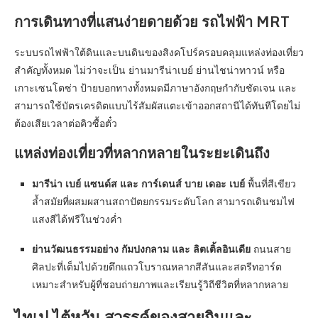
การเดินทางที่แสนง่ายดายด้วย รถไฟฟ้า MRT
ระบบรถไฟฟ้าใต้ดินและบนดินของสิงคโปร์ครอบคลุมแหล่งท่องเที่ยว
สำคัญทั้งหมด ไม่ว่าจะเป็น ย่านมารีน่าเบย์ ย่านไชน่าทาวน์ หรือ
เกาะเซนโตซ่า ป้ายบอกทางทั้งหมดมีภาษาอังกฤษกำกับชัดเจน และ
สามารถใช้บัตรเครดิตแบบไร้สัมผัสแตะเข้าออกสถานีได้ทันทีโดยไม่
ต้องเสียเวลาต่อคิวซื้อตั๋ว
แหล่งท่องเที่ยวที่หลากหลายในระยะเดินถึง
มารีน่า เบย์ แซนด์ส และ การ์เดนส์ บาย เดอะ เบย์
พื้นที่สีเขียว
ล้ำสมัยที่ผสมผสานสถาปัตยกรรมระดับโลก สามารถเดินชมไฟ
แสงสีได้ฟรีในช่วงค่ำ
ย่านวัฒนธรรมอย่าง กัมปงกลาม และ ลิตเติ้ลอินเดีย
ถนนสาย
ศิลปะที่เต็มไปด้วยตึกแถวโบราณหลากสีสันและสตรีทอาร์ต
เหมาะสำหรับผู้ที่ชอบถ่ายภาพและเรียนรู้วิถีชีวิตที่หลากหลาย
ไทเป ไต้หวัน สวรรค์ของสายกินและ