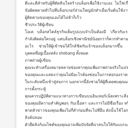
ดีและดีสำหรับผู้ที่ตัดสินใจสร้างบล็อกเพื่อใช้งานเอง ไม่ใช
ข้อผิดพลาดทั่วไปที่บล็อกเกอร์ส่วนใหญ่มักทำเมื่อเริ่มต้นใช้
ผู้ติดตามของคุณเองได้ไม่ช้าก็เร็ว
ชีวประวัติผู้เขียน
โอเค บล็อกสไตล์ธุรกิจเต็มรูปแบบจำเป็นต้องมี ‘เกี่ยวกับเรา’
กำลังติดต่อใครอยู่ แต่บล็อกเชิงพาณิชย์น้อยกว่าก็ควรทำตาม
อะไร ช่วยให้ผู้เข้าชมได้ใกล้ชิดกับเจ้าของบล็อกมากขึ้น บล
บุคคลที่อยู่เบื้องหลัง shebang ทั้งหมด
ภาพถ่ายผู้เขียน
คุณจะทำเครื่องหมายหลายช่องหากคุณเพิ่มภาพถ่ายจริงในประวัติ
ของคุณและแสดงว่าคุณไม่มีอะไรต้องซ่อนในการต่อรองราคา
ในระดับหนึ่งเข้าสู่สมการ นอกจากนี้ยังช่วยให้ผู้ที่เคยพบค
การตั้งกระทู้
คุณควรปฏิบัติตามแนวทางการเขียนบนอินเทอร์เน็ตเพราะสิ่ง
ของคุณมีความสำคัญพอๆ กับเนื้อหา และการไม่มีชื่อเรื่อง หรื
พาดหัวข่าวของคุณเพียงไม่กี่คำก่อนที่จะไปที่อื่น ดังนั้นใช้
ลิงค์ปลอม
ตัวยึดลิงก์บนไซต์ของคุณอาจเพิ่มปัจจัยที่น่าสนใจให้กับแ