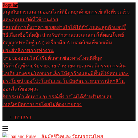
Popular
สนุกกับการเล่นเกมออนไลน์ที่ยืดหยุ่นด้วยการเข้าถึงที่รวดเร็ว
และคุณสมบัติที่ใช้งานง่าย
กลยุทธ์การตั้งราคา ขายอย่างไรให้ได้กำไรและลูกค้าแฮปปี้
วิธีเลือกซื้อโน้ตบุ๊ก สำหรับทำงานและเล่นเกมให้ตอบโจทย์
ปัญญาประดิษฐ์ (AI) เครื่องมือ AI ยอดนิยมที่ช่วยเพิ่ม
ประสิทธิภาพการทำงาน
ขายของออนไลน์ เริ่มต้นจากช่องทางไหนดีที่สุด
วิธีทำบัญชีรายรับรายจ่าย ตัวช่วยควบคุมพฤติกรรมการเงิน
ไอเดียแต่งคอนโดขนาดเล็ก ให้ดูกว้างและมีพื้นที่ใช้สอยเยอะ
ประโยชน์ของโปรโมชั่นและโบนัสต่อประสบการณ์คาสิโน
ออนไลน์ของคุณ
จัดกระเป๋าเดินทาง อุปกรณ์ที่ขาดไม่ได้สำหรับสายลุย
เทคนิคปิดการขายโดยไม่ต้องขายตรง
ถามเรา